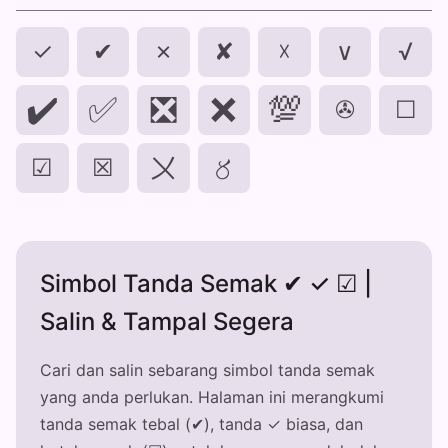
✓
✔
✗
✘
☓
∨
√
✔️
✅
❎
❌
💯
✇
☐
☑
☒
〤
〥
Simbol Tanda Semak ✔ ✓ ☑ |
Salin & Tampal Segera
Cari dan salin sebarang simbol tanda semak
yang anda perlukan. Halaman ini merangkumi
tanda semak tebal (✔), tanda ✓ biasa, dan