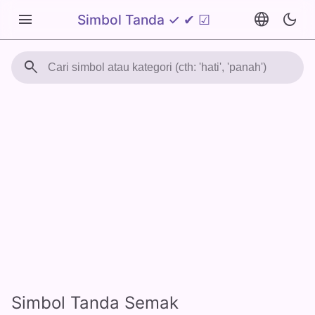
menu
language
dark_mode
Simbol Tanda ✓ ✔ ☑
search
Simbol Tanda Semak